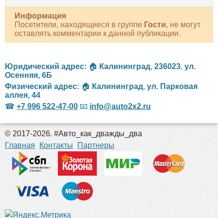
Информация
Посетители, находящиеся в группе
Гости
, не могут
оставлять комментарии к данной публикации.
Юридический адрес:
🏠
Калининград
,
236023
,
ул.
Осенняя, 6Б
Физический адрес:
🏠
Калининград
,
ул. Парковая
аллея, 44
☎
+7 996 522-47-00
📧
info@auto2x2.ru
© 2017-2026. #Авто_как_дважды_два
российские сериалы
Главная
Контакты
Партнеры