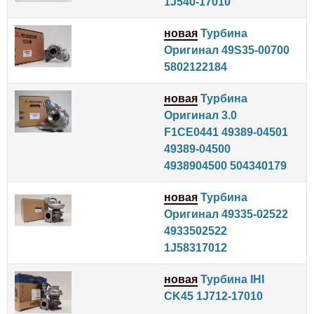
1J540-17010
новая
Турбина
Оригинал 49S35-00700
5802122184
новая
Турбина
Оригинал 3.0
F1CE0441 49389-04501
49389-04500
4938904500 504340179
новая
Турбина
Оригинал 49335-02522
4933502522
1J58317012
новая
Турбина IHI
CK45 1J712-17010