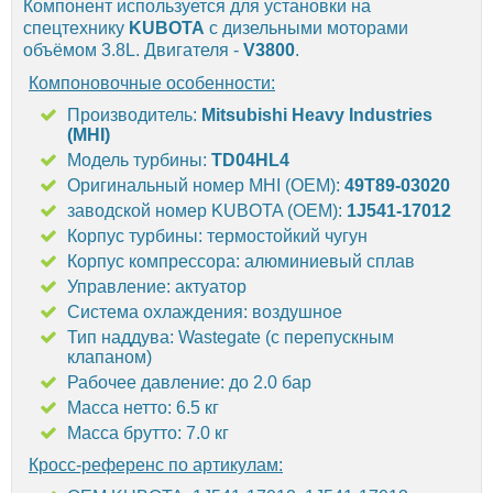
Компонент используется для установки на
спецтехнику
KUBOTA
с дизельными моторами
объёмом 3.8L. Двигателя -
V3800
.
Компоновочные особенности:
Производитель:
Mitsubishi Heavy Industries
(MHI)
Модель турбины:
TD04HL4
Оригинальный номер MHI (OEM):
49T89-03020
заводской номер KUBOTA (OEM):
1J541-17012
Корпус турбины: термостойкий чугун
Корпус компрессора: алюминиевый сплав
Управление: актуатор
Система охлаждения: воздушное
Тип наддува: Wastegate (с перепускным
клапаном)
Рабочее давление: до 2.0 бар
Масса нетто: 6.5 кг
Масса брутто: 7.0 кг
Кросс-референс по артикулам: