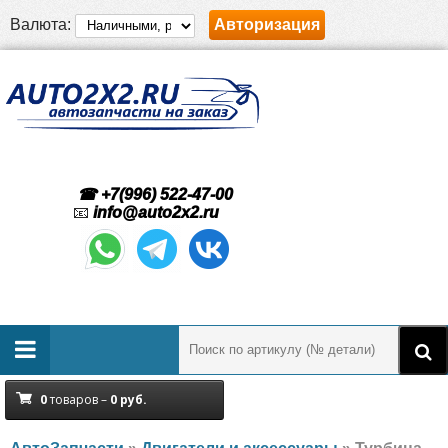
Валюта:
Авторизация
☎ +7(996) 522-47-00
📧
info@auto2x2.ru
0
товаров –
0
руб.