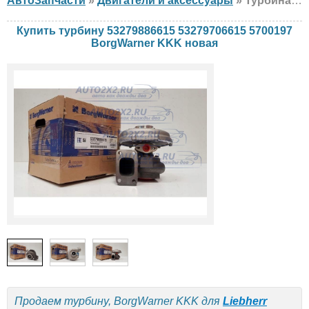
АвтоЗапчасти
»
Двигатели и аксессуары
» Турбина BorgWarner KKK 53279886615 53279706615 5700197 Liebherr, новая
Купить турбину 53279886615 53279706615 5700197
BorgWarner KKK новая
Продаем турбину, BorgWarner KKK для
Liebherr