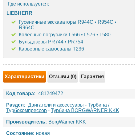
Где используется:
LIEBHERR
Гусеничные экскаваторы R944C • R954C •
R964C
Колесные погрузчики L566 • L576 • L580
Бульдозеры PR744 • PR754
Карьерные самосвалы T236
Характеристики
Отзывы (0)
Гарантия
Код товара:
481249472
Раздел:
Двигатели и аксессуары
-
Турбина /
Турбокомпрессор
-
Турбина BORGWARNER KKK
Производитель:
BorgWarner KKK
Состояние:
новая