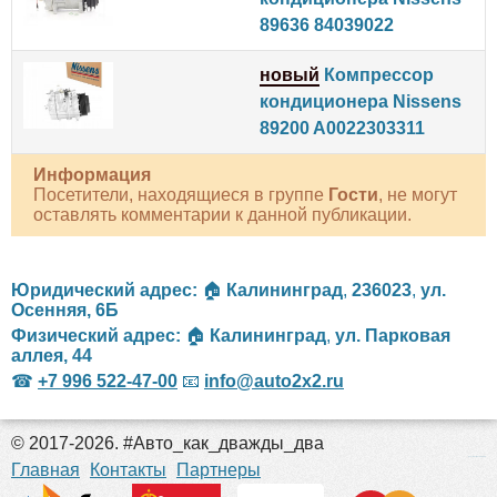
89636 84039022
новый
Компрессор
кондиционера Nissens
89200 A0022303311
Информация
Посетители, находящиеся в группе
Гости
, не могут
оставлять комментарии к данной публикации.
Юридический адрес:
🏠
Калининград
,
236023
,
ул.
Осенняя, 6Б
Физический адрес:
🏠
Калининград
,
ул. Парковая
аллея, 44
☎
+7 996 522-47-00
📧
info@auto2x2.ru
© 2017-2026. #Авто_как_дважды_два
российские сериалы
Главная
Контакты
Партнеры