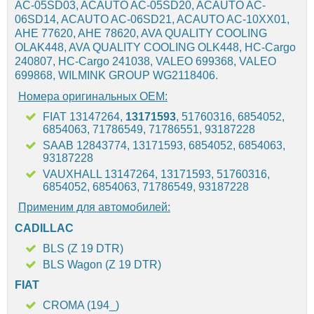
AC-05SD03, ACAUTO AC-05SD20, ACAUTO AC-
06SD14, ACAUTO AC-06SD21, ACAUTO AC-10XX01,
AHE 77620, AHE 78620, AVA QUALITY COOLING
OLAK448, AVA QUALITY COOLING OLK448, HC-Cargo
240807, HC-Cargo 241038, VALEO 699368, VALEO
699868, WILMINK GROUP WG2118406.
Номера оригинальных OEM:
FIAT 13147264,
13171593
, 51760316, 6854052,
6854063, 71786549, 71786551, 93187228
SAAB 12843774, 13171593, 6854052, 6854063,
93187228
VAUXHALL 13147264, 13171593, 51760316,
6854052, 6854063, 71786549, 93187228
Применим для автомобилей:
CADILLAC
BLS (Z 19 DTR)
BLS Wagon (Z 19 DTR)
FIAT
CROMA (194_)