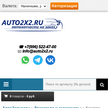
Валюта:
Авторизация
☎ +7(996) 522-47-00
📧
info@auto2x2.ru
0
товаров –
0
руб.