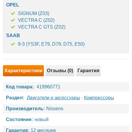
OPEL
SIGNUM (Z03)
VECTRA C (Z02)
VECTRA C GTS (Z02)
SAAB
9-3 (YS3F, E79, D79, D75, E50)
Характеристики
Отзывы (0)
Гарантия
Код товара:
419960771
Раздел:
Двигатели и аксессуары
-
Компрессоры
Производитель:
Nissens
Состояние:
новый
Гарантия:
12 месяцев