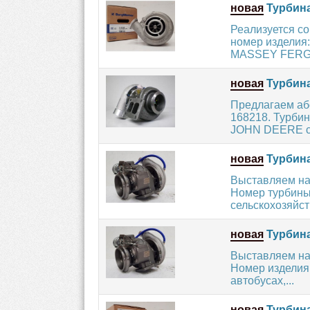
новая
Турбина
Реализуется с
номер изделия:
MASSEY FERGU
новая
Турбина
Предлагаем аб
168218. Турбин
JOHN DEERE с 
новая
Турбина
Выставляем на
Номер турбины:
сельскохозяйст
новая
Турбина
Выставляем на
Номер изделия:
автобусах,...
новая
Турбина