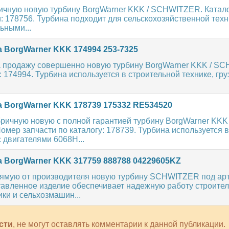
чную новую турбину BorgWarner KKK / SCHWITZER. Ката
: 178756. Турбина подходит для сельскохозяйственной тех
ьными...
 BorgWarner KKK 174994 253-7325
 продажу совершенно новую турбину BorgWarner KKK / S
 174994. Турбина используется в строительной технике, гру
 BorgWarner KKK 178739 175332 RE534520
ричную новую с полной гарантией турбину BorgWarner KKK 
ер запчасти по каталогу: 178739. Турбина используется в
двигателями 6068H...
 BorgWarner KKK 317759 888788 04229605KZ
ямую от производителя новую турбину SCHWITZER под арт
тавленное изделие обеспечивает надежную работу строител
ки и сельхозмашин...
сти
, не могут оставлять комментарии к данной публикации.