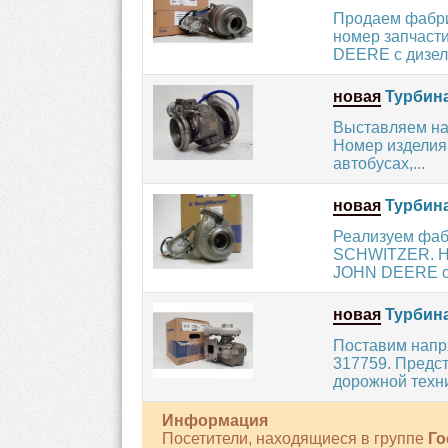
Продаем фабри
номер запчасти
DEERE с дизел
новая
Турбина
Выставляем на
Номер изделия:
автобусах,...
новая
Турбина
Реализуем фаб
SCHWITZER. Ном
JOHN DEERE с 
новая
Турбина
Поставим напр
317759. Предс
дорожной техни
Информация
Посетители, находящиеся в группе
Го