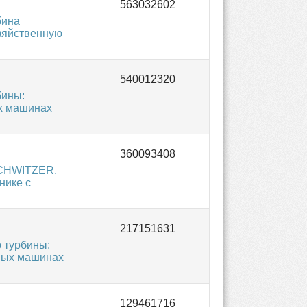
бина
зяйственную
бины:
ых машинах
SCHWITZER.
нике с
 турбины:
ьных машинах