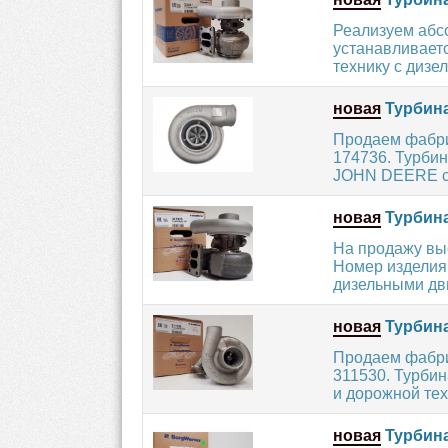
Реализуем абс
устанавливает
технику с дизел
новая
Турбина
Продаем фабри
174736. Турбин
JOHN DEERE с 
новая
Турбина
На продажу вы
Номер изделия:
дизельными дви
новая
Турбина
Продаем фабри
311530. Турбин
и дорожной техн
новая
Турбина