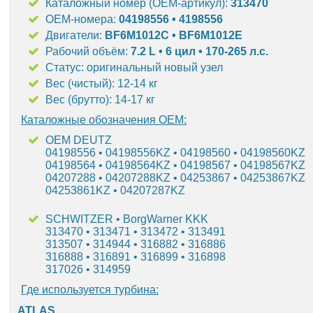
Каталожный номер (OEM-артикул):
313470
OEM-номера:
04198556 • 4198556
Двигатели:
BF6M1012C • BF6M1012E
Рабочий объём:
7.2 L • 6 цил • 170-265 л.с.
Статус: оригинальный новый узел
Вес (чистый): 12-14 кг
Вес (брутто): 14-17 кг
Каталожные обозначения OEM:
OEM DEUTZ
04198556 • 04198556KZ • 04198560 • 04198560KZ
04198564 • 04198564KZ • 04198567 • 04198567KZ
04207288 • 04207288KZ • 04253867 • 04253867KZ
04253861KZ • 04207287KZ
SCHWITZER • BorgWarner KKK
313470 • 313471 • 313472 • 313491
313507 • 314944 • 316882 • 316886
316888 • 316891 • 316899 • 316898
317026 • 314959
Где используется турбина:
ATLAS