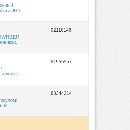
ложный
ники JOHN
CHWITZER.
зовиках,
/
 технике
икулом:
ьно-