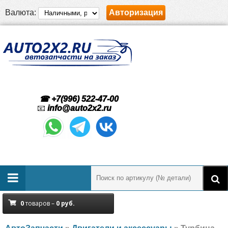
Валюта:
Авторизация
☎ +7(996) 522-47-00
📧
info@auto2x2.ru
0
товаров –
0
руб.