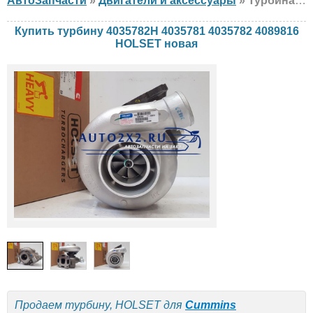
АвтоЗапчасти
»
Двигатели и аксессуары
» Турбина HOLSET 4035782H 4035781 4035782 4089816 Cummins, новая
Купить турбину 4035782H 4035781 4035782 4089816
HOLSET новая
Продаем турбину, HOLSET для
Cummins