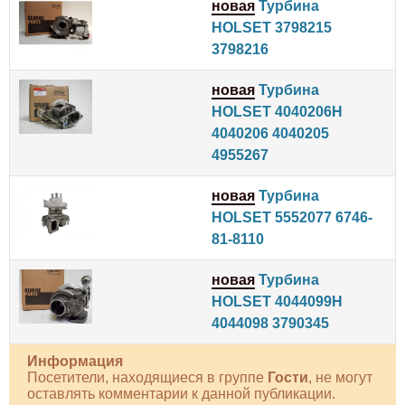
новая
Турбина
HOLSET 3798215
3798216
новая
Турбина
HOLSET 4040206H
4040206 4040205
4955267
новая
Турбина
HOLSET 5552077 6746-
81-8110
новая
Турбина
HOLSET 4044099H
4044098 3790345
Информация
Посетители, находящиеся в группе
Гости
, не могут
оставлять комментарии к данной публикации.