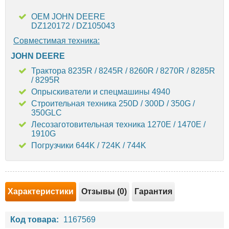
OEM JOHN DEERE
DZ120172 / DZ105043
Совместимая техника:
JOHN DEERE
Трактора 8235R / 8245R / 8260R / 8270R / 8285R
/ 8295R
Опрыскиватели и спецмашины 4940
Строительная техника 250D / 300D / 350G /
350GLC
Лесозаготовительная техника 1270E / 1470E /
1910G
Погрузчики 644K / 724K / 744K
Характеристики
Отзывы (0)
Гарантия
Код товара:
1167569