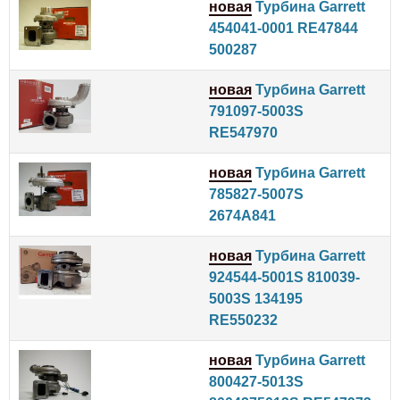
новая
Турбина Garrett
454041-0001 RE47844
500287
новая
Турбина Garrett
791097-5003S
RE547970
новая
Турбина Garrett
785827-5007S
2674A841
новая
Турбина Garrett
924544-5001S 810039-
5003S 134195
RE550232
новая
Турбина Garrett
800427-5013S