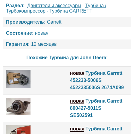
Раздел:
Двигатели и аксессуары
-
Турбина /
Турбокомпрессор
-
Турбина GARRETT
Производитель:
Garrett
Состояние:
новая
Гарантия:
12 месяцев
Похожие Турбина для
John Deere
:
новая
Турбина Garrett
452233-5006S
4522335006S 2674A099
новая
Турбина Garrett
800427-5011S
SE502591
новая
Турбина Garrett