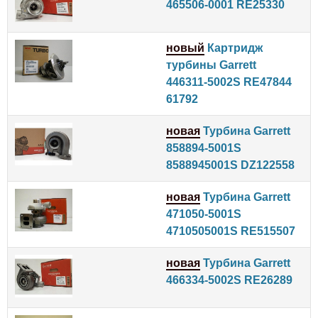
465506-0001 RE25330
новый
Картридж
турбины Garrett
446311-5002S RE47844
61792
новая
Турбина Garrett
858894-5001S
8588945001S DZ122558
новая
Турбина Garrett
471050-5001S
4710505001S RE515507
новая
Турбина Garrett
466334-5002S RE26289