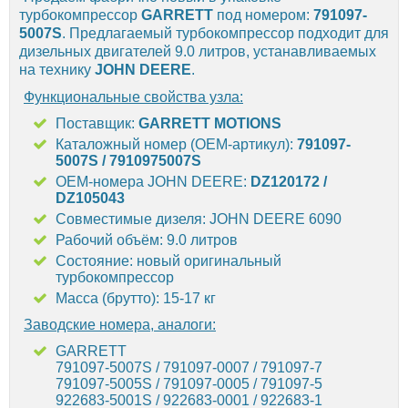
турбокомпрессор
GARRETT
под номером:
791097-
5007S
. Предлагаемый турбокомпрессор подходит для
дизельных двигателей 9.0 литров, устанавливаемых
на технику
JOHN DEERE
.
Функциональные свойства узла:
Поставщик:
GARRETT MOTIONS
Каталожный номер (OEM-артикул):
791097-
5007S
/ 7910975007S
OEM-номера JOHN DEERE:
DZ120172 /
DZ105043
Совместимые дизеля: JOHN DEERE 6090
Рабочий объём: 9.0 литров
Состояние: новый оригинальный
турбокомпрессор
Масса (брутто): 15-17 кг
Заводские номера, аналоги:
GARRETT
791097-5007S / 791097-0007 / 791097-7
791097-5005S / 791097-0005 / 791097-5
922683-5001S / 922683-0001 / 922683-1