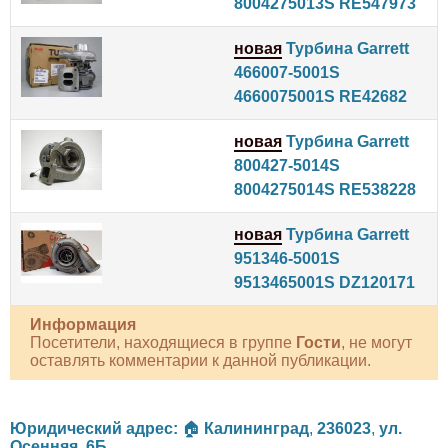
8004275013S RE547973
новая
Турбина Garrett
466007-5001S
4660075001S RE42682
новая
Турбина Garrett
800427-5014S
8004275014S RE538228
новая
Турбина Garrett
951346-5001S
9513465001S DZ120171
Информация
Посетители, находящиеся в группе
Гости
, не могут
оставлять комментарии к данной публикации.
Юридический адрес:
🏠
Калининград
,
236023
,
ул.
Осенняя, 6Б