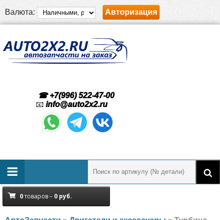
Валюта:
Авторизация
☎ +7(996) 522-47-00
📧
info@auto2x2.ru
0
товаров –
0
руб.