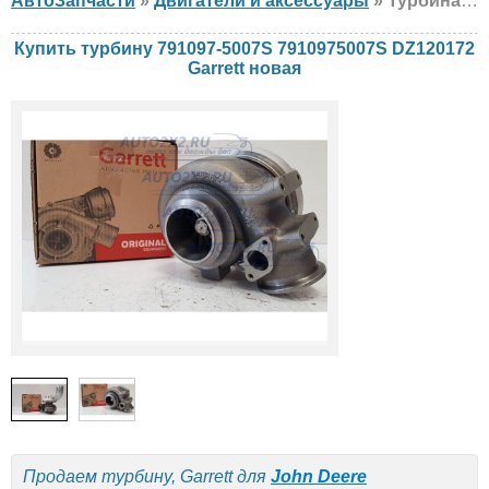
АвтоЗапчасти
»
Двигатели и аксессуары
» Турбина Garrett 791097-5007S 7910975007S DZ120172 John Deere, новая
Купить турбину 791097-5007S 7910975007S DZ120172
Garrett новая
Продаем турбину, Garrett для
John Deere